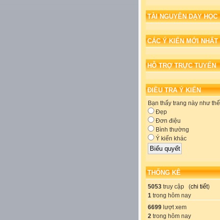
TÀI NGUYÊN DẠY HỌC
CÁC Ý KIẾN MỚI NHẤT
HỖ TRỢ TRỰC TUYẾN
ĐIỀU TRA Ý KIẾN
Bạn thấy trang này như th
Đẹp
Đơn điệu
Bình thường
Ý kiến khác
THỐNG KÊ
5053
truy cập (
chi tiết
)
1
trong hôm nay
6699
lượt xem
2
trong hôm nay