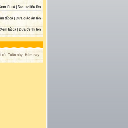
Xem tất cả
|
Đưa tư liệu lên
em tất cả
|
Đưa giáo án lên
Xem tất cả
|
Đưa đề thi lên
t cả
Tuần này
Hôm nay