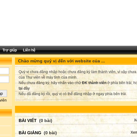
Trợ giúp
Liên hệ
Chào mừng quý vị đến với website của ...
Quý vị chưa đăng nhập hoặc chưa đăng ký làm thành viên, vì vậy chưa th
của Thư viện về máy tính của mình.
Nếu chưa đăng ký, hãy nhấn vào chữ
ĐK thành viên
ở phía bên trái, 
tại đây
Nếu đã đăng ký rồi, quý vị có thể đăng nhập ở ngay phía bên trái.
viên
BÀI VIẾT
(0 bài)
X
BÀI GIẢNG
(0 bài)
Xem